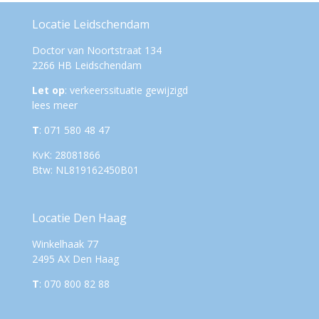
Locatie Leidschendam
Doctor van Noortstraat 134
2266 HB Leidschendam
Let op
: verkeerssituatie gewijzigd
lees meer
T
: 071 580 48 47
KvK: 28081866
Btw: NL819162450B01
Locatie Den Haag
Winkelhaak 77
2495 AX Den Haag
T
: 070 800 82 88