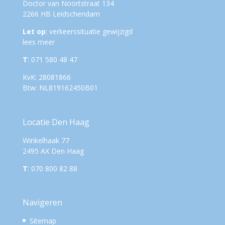
Doctor van Noortstraat 134
2266 HB Leidschendam
Let op
: verkeerssituatie gewijzigd
lees meer
T
: 071 580 48 47
KvK: 28081866
Btw: NL819162450B01
Locatie Den Haag
Winkelhaak 77
2495 AX Den Haag
T
: 070 800 82 88
Navigeren
Sitemap