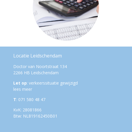
Locatie Leidschendam
Doctor van Noortstraat 134
2266 HB Leidschendam
Let op
: verkeerssituatie gewijzigd
lees meer
T
: 071 580 48 47
KvK: 28081866
Btw: NL819162450B01