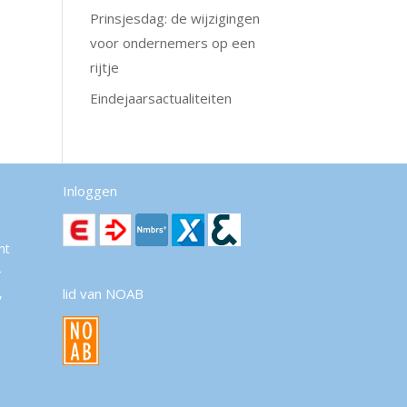
Prinsjesdag: de wijzigingen
voor ondernemers op een
rijtje
Eindejaarsactualiteiten
Inloggen
nt
r
,
lid van NOAB