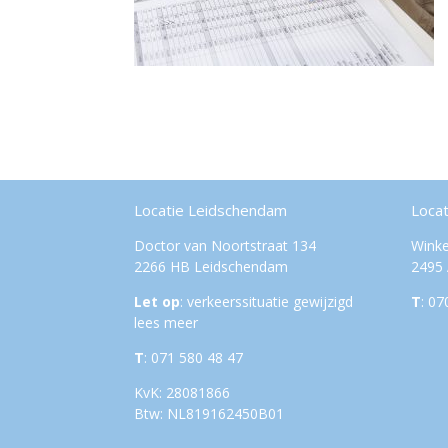
Locatie Leidschendam
Loca
Doctor van Noortstraat 134
Winke
2266 HB Leidschendam
2495
Let op
: verkeerssituatie gewijzigd
T
: 07
lees meer
T
: 071 580 48 47
KvK: 28081866
Btw: NL819162450B01