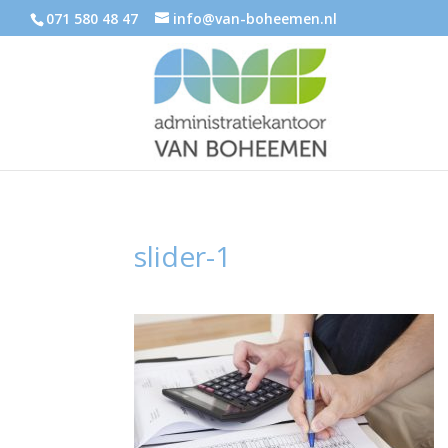
071 580 48 47
info@van-boheemen.nl
slider-1