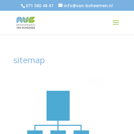
071 580 48 47
info@van-boheemen.nl
sitemap