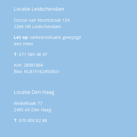
Locatie Leidschendam
Doctor van Noortstraat 134
2266 HB Leidschendam
Let op
: verkeerssituatie gewijzigd
lees meer
T
: 071 580 48 47
KvK: 28081866
Btw: NL819162450B01
Locatie Den Haag
Winkelhaak 77
2495 AX Den Haag
T
: 070 800 82 88