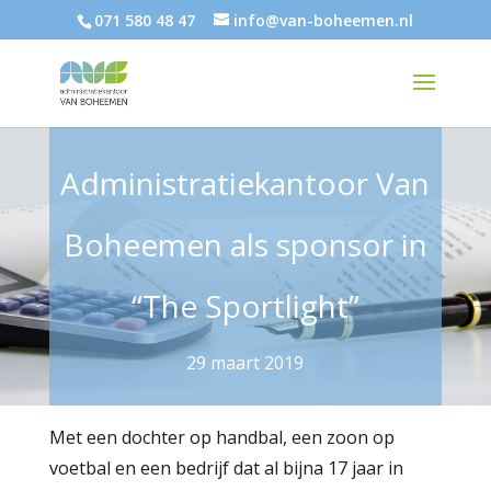
071 580 48 47
info@van-boheemen.nl
Administratiekantoor Van
Boheemen als sponsor in
“The Sportlight”
29 maart 2019
Met een dochter op handbal, een zoon op
voetbal en een bedrijf dat al bijna 17 jaar in