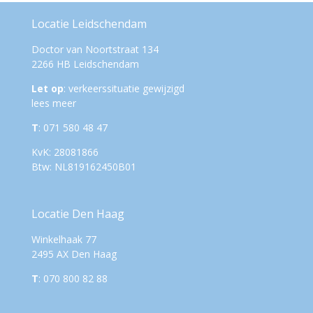
Locatie Leidschendam
Doctor van Noortstraat 134
2266 HB Leidschendam
Let op
: verkeerssituatie gewijzigd
lees meer
T
: 071 580 48 47
KvK: 28081866
Btw: NL819162450B01
Locatie Den Haag
Winkelhaak 77
2495 AX Den Haag
T
: 070 800 82 88